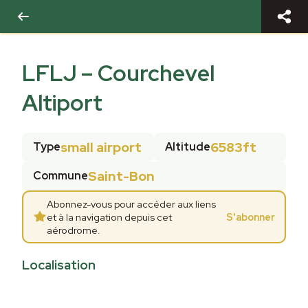
LFLJ
–
Courchevel
Altiport
small airport
6583ft
Type
Altitude
Saint-Bon
Commune
Abonnez-vous pour accéder aux liens
et à la navigation depuis cet
S'abonner
aérodrome.
Localisation