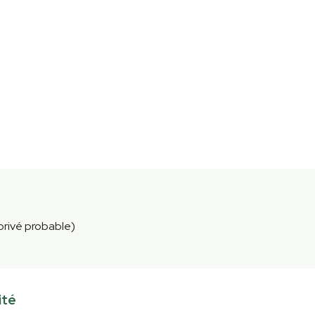
 privé probable)
ité