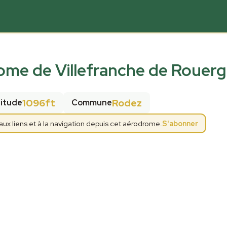
me de Villefranche de Rouer
1096ft
Rodez
titude
Commune
x liens et à la navigation depuis cet aérodrome.
S'abonner