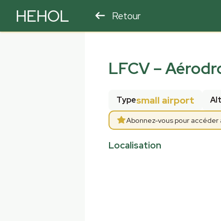
HEHOL
Retour
PARAPENTE
ULM
LFCV
–
Aérodro
small airport
Type
Al
Abonnez-vous pour accéder au
Localisation