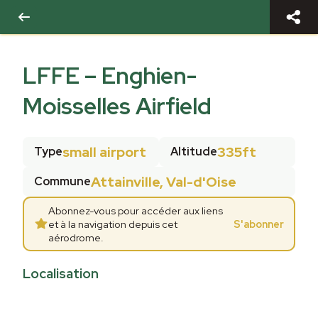
LFFE
–
Enghien-
Moisselles Airfield
small airport
335ft
Type
Altitude
Attainville, Val-d'Oise
Commune
Abonnez-vous pour accéder aux liens
et à la navigation depuis cet
S'abonner
aérodrome.
Localisation