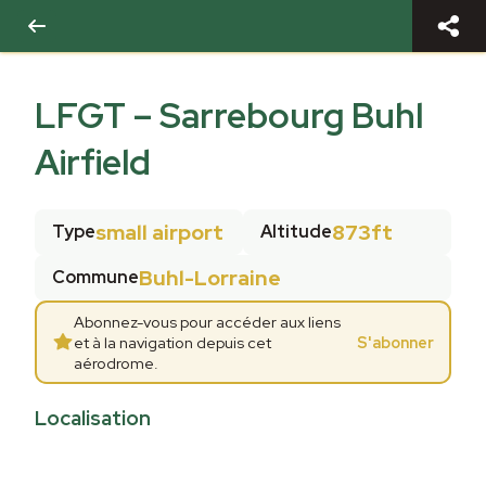
LFGT
–
Sarrebourg Buhl
Airfield
small airport
873ft
Type
Altitude
Buhl-Lorraine
Commune
Abonnez-vous pour accéder aux liens
et à la navigation depuis cet
S'abonner
aérodrome.
Localisation