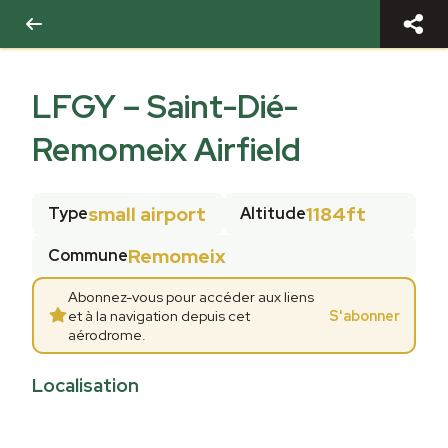
LFGY
–
Saint-Dié-
Remomeix Airfield
small airport
1184ft
Type
Altitude
Remomeix
Commune
Abonnez-vous pour accéder aux liens
et à la navigation depuis cet
S'abonner
aérodrome.
Localisation