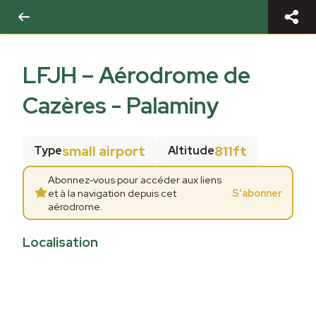
LFJH
–
Aérodrome de
Cazères - Palaminy
small airport
811ft
Type
Altitude
Abonnez-vous pour accéder aux liens
et à la navigation depuis cet
S'abonner
aérodrome.
Localisation