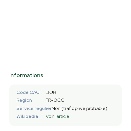
Informations
Code OACI
LFJH
Région
FR-OCC
Service régulier
Non (trafic privé probable)
Wikipedia
Voir l'article