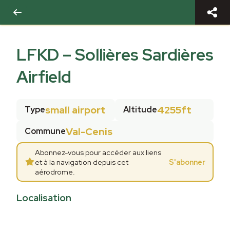
LFKD
–
Sollières Sardières
Airfield
small airport
4255ft
Type
Altitude
Val-Cenis
Commune
Abonnez-vous pour accéder aux liens
et à la navigation depuis cet
S'abonner
aérodrome.
Localisation