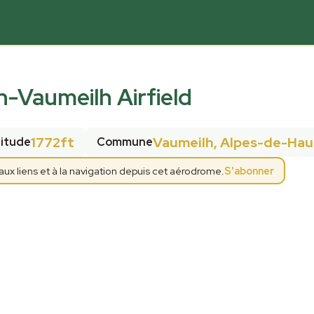
n-Vaumeilh Airfield
1772ft
Vaumeilh, Alpes-de-Ha
titude
Commune
x liens et à la navigation depuis cet aérodrome.
S'abonner