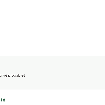
 privé probable)
ité