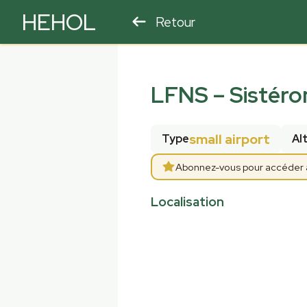
HEHOL
Retour
PARAPENTE
ULM
LFNS
–
Sistéro
small airport
Type
Al
Abonnez-vous pour accéder au
Localisation