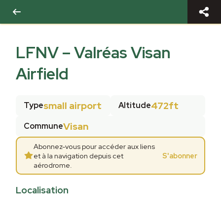
LFNV
–
Valréas Visan
Airfield
small airport
472ft
Type
Altitude
Visan
Commune
Abonnez-vous pour accéder aux liens
et à la navigation depuis cet
S'abonner
aérodrome.
Localisation