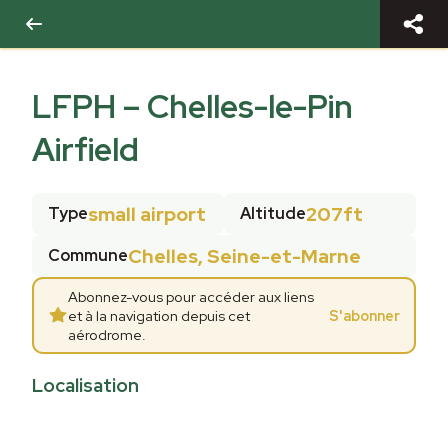
LFPH
–
Chelles-le-Pin
Airfield
small airport
207ft
Type
Altitude
Chelles, Seine-et-Marne
Commune
Abonnez-vous pour accéder aux liens
et à la navigation depuis cet
S'abonner
aérodrome.
Localisation