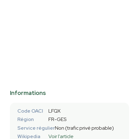
Informations
Code OACI
LFQX
Région
FR-GES
Service régulier
Non (trafic privé probable)
Wikipedia
Voir l'article