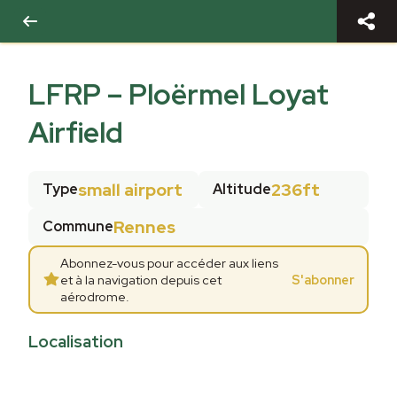
LFRP
–
Ploërmel Loyat
Airfield
small airport
236ft
Type
Altitude
Rennes
Commune
Abonnez-vous pour accéder aux liens
et à la navigation depuis cet
S'abonner
aérodrome.
Localisation