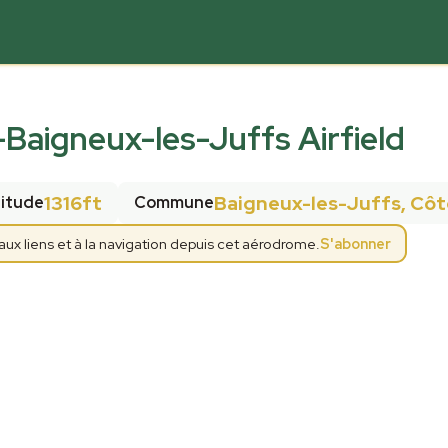
Baigneux-les-Juffs Airfield
1316ft
Baigneux-les-Juffs, Côt
titude
Commune
x liens et à la navigation depuis cet aérodrome.
S'abonner