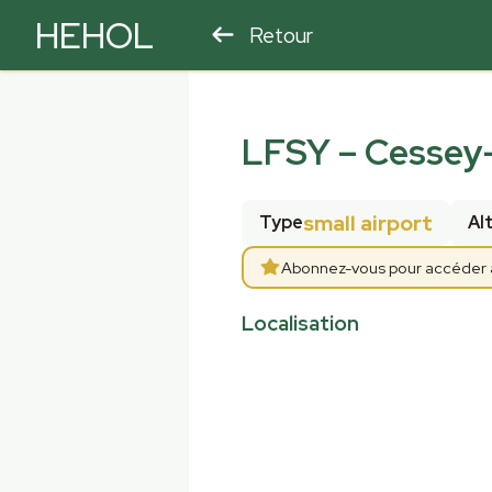
HEHOL
Retour
PARAPENTE
ULM
LFSY
–
Cessey-
small airport
Type
Al
Abonnez-vous pour accéder au
Localisation