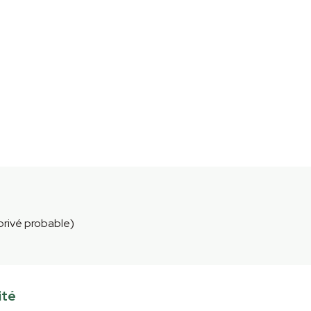
 privé probable)
ité