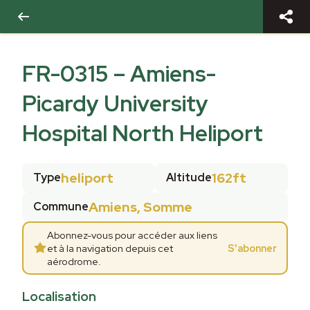
FR-0315
–
Amiens-
Picardy University
Hospital North Heliport
heliport
162ft
Type
Altitude
Amiens, Somme
Commune
Abonnez-vous pour accéder aux liens
et à la navigation depuis cet
S'abonner
aérodrome.
Localisation