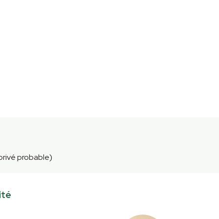
 privé probable)
ité