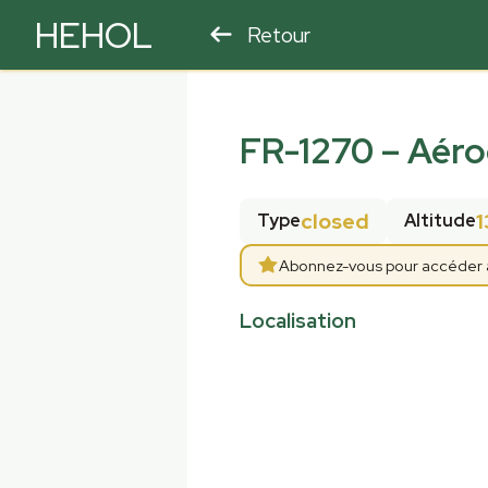
HEHOL
Retour
PARAPENTE
ULM
FR-1270
–
Aéro
closed
1
Type
Altitude
Abonnez-vous pour accéder au
Localisation