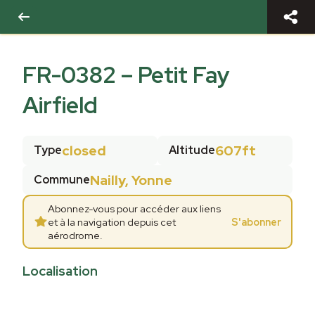
FR-0382
–
Petit Fay
Airfield
closed
607ft
Type
Altitude
Nailly, Yonne
Commune
Abonnez-vous pour accéder aux liens
et à la navigation depuis cet
S'abonner
aérodrome.
Localisation