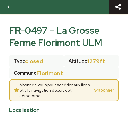
FR-0497
–
La Grosse
Ferme Florimont ULM
closed
1279ft
Type
Altitude
Florimont
Commune
Abonnez-vous pour accéder aux liens
et à la navigation depuis cet
S'abonner
aérodrome.
Localisation