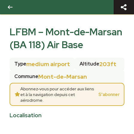
LFBM
–
Mont-de-Marsan
(BA 118) Air Base
medium airport
203ft
Type
Altitude
Mont-de-Marsan
Commune
Abonnez-vous pour accéder aux liens
et à la navigation depuis cet
S'abonner
aérodrome.
Localisation