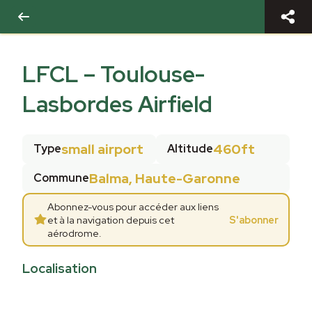
LFCL
–
Toulouse-
Lasbordes Airfield
small airport
460ft
Type
Altitude
Balma, Haute-Garonne
Commune
Abonnez-vous pour accéder aux liens
et à la navigation depuis cet
S'abonner
aérodrome.
Localisation