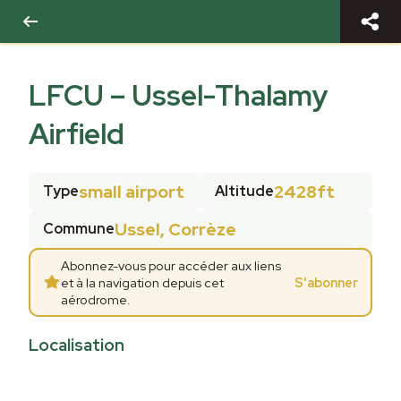
LFCU
–
Ussel-Thalamy
Airfield
small airport
2428ft
Type
Altitude
Ussel, Corrèze
Commune
Abonnez-vous pour accéder aux liens
et à la navigation depuis cet
S'abonner
aérodrome.
Localisation