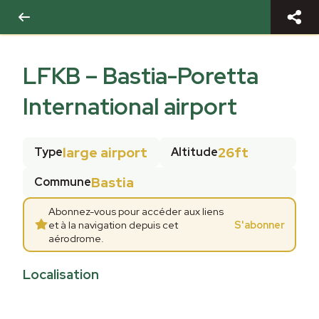
LFKB
–
Bastia-Poretta
International airport
large airport
26ft
Type
Altitude
Bastia
Commune
Abonnez-vous pour accéder aux liens
et à la navigation depuis cet
S'abonner
aérodrome.
Localisation