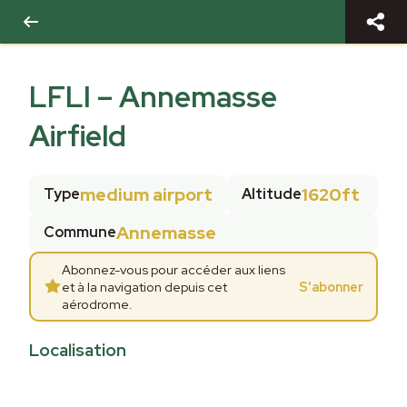
LFLI
–
Annemasse
Airfield
medium airport
1620ft
Type
Altitude
Annemasse
Commune
Abonnez-vous pour accéder aux liens
et à la navigation depuis cet
S'abonner
aérodrome.
Localisation