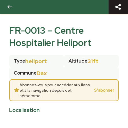
FR-0013
–
Centre
Hospitalier Heliport
heliport
31ft
Type
Altitude
Dax
Commune
Abonnez-vous pour accéder aux liens
et à la navigation depuis cet
S'abonner
aérodrome.
Localisation