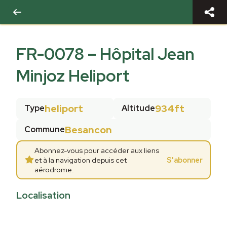
FR-0078
–
Hôpital Jean
Minjoz Heliport
heliport
934ft
Type
Altitude
Besancon
Commune
Abonnez-vous pour accéder aux liens
et à la navigation depuis cet
S'abonner
aérodrome.
Localisation