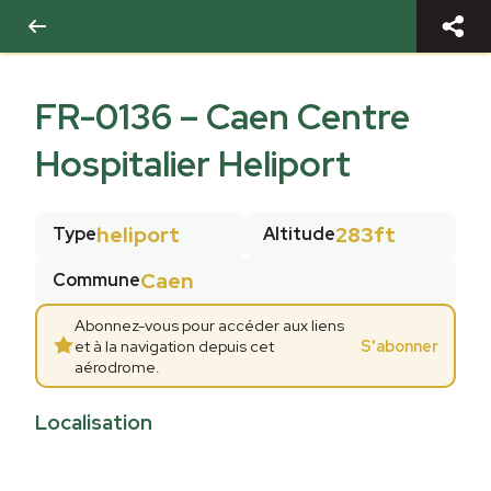
FR-0136
–
Caen Centre
Hospitalier Heliport
heliport
283ft
Type
Altitude
Caen
Commune
Abonnez-vous pour accéder aux liens
et à la navigation depuis cet
S'abonner
aérodrome.
Localisation