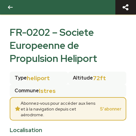
FR-0202
–
Societe
Europeenne de
Propulsion Heliport
heliport
72ft
Type
Altitude
Istres
Commune
Abonnez-vous pour accéder aux liens
et à la navigation depuis cet
S'abonner
aérodrome.
Localisation