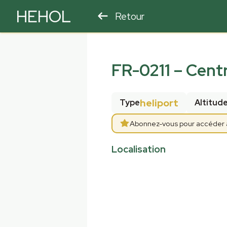
HEHOL
Retour
PARAPENTE
ULM
FR-0211
–
Centr
heliport
Type
Altitud
Abonnez-vous pour accéder au
Localisation