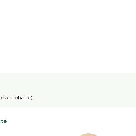
 privé probable)
ité