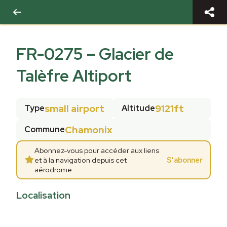
FR-0275
–
Glacier de
Talèfre Altiport
small airport
9121ft
Type
Altitude
Chamonix
Commune
Abonnez-vous pour accéder aux liens
et à la navigation depuis cet
S'abonner
aérodrome.
Localisation