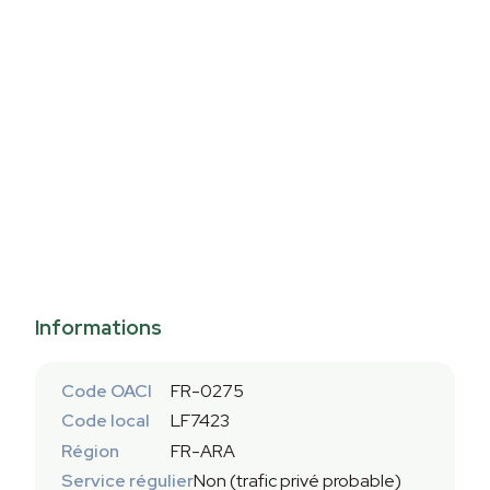
Informations
Code OACI
FR-0275
Code local
LF7423
Région
FR-ARA
Service régulier
Non (trafic privé probable)