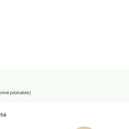
 privé probable)
ité