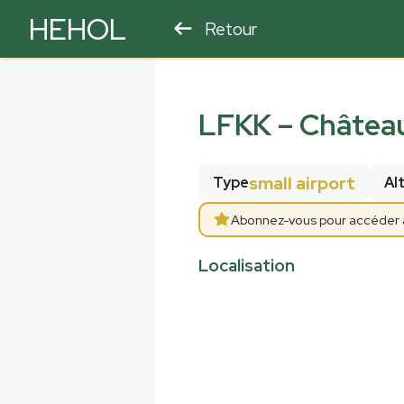
HEHOL
Retour
PARAPENTE
ULM
LFKK
–
Château
small airport
Type
Al
Abonnez-vous pour accéder au
Localisation