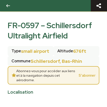
FR-0597
–
Schillersdorf
Ultralight Airfield
small airport
676ft
Type
Altitude
Schillersdorf, Bas-Rhin
Commune
Abonnez-vous pour accéder aux liens
et à la navigation depuis cet
S'abonner
aérodrome.
Localisation