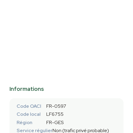
Informations
Code OACI
FR-0597
Code local
LF6755
Région
FR-GES
Service régulier
Non (trafic privé probable)