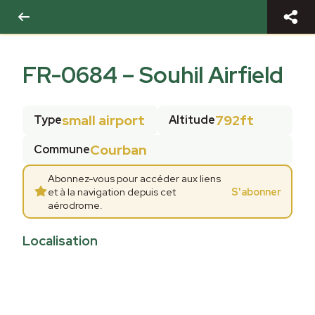
FR-0684
–
Souhil Airfield
small airport
792ft
Type
Altitude
Courban
Commune
Abonnez-vous pour accéder aux liens
et à la navigation depuis cet
S'abonner
aérodrome.
Localisation