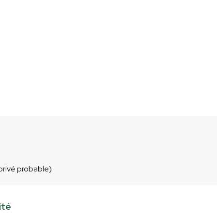
 privé probable)
ité