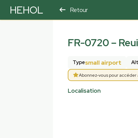
HEHOL
Retour
PARAPENTE
ULM
FR-0720
–
Reui
small airport
Type
Al
Abonnez-vous pour accéder au
Localisation