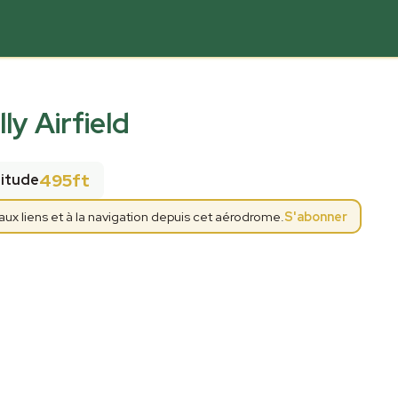
lly Airfield
495ft
titude
x liens et à la navigation depuis cet aérodrome.
S'abonner