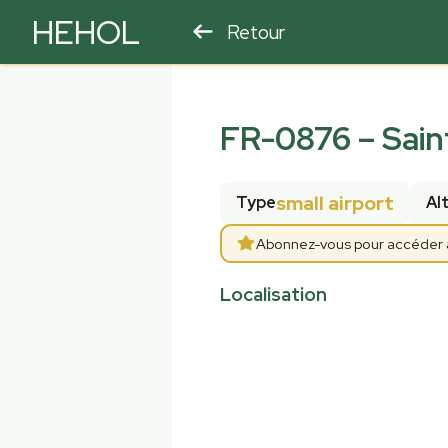
HEHOL
Retour
PARAPENTE
ULM
FR-0876
–
Sain
small airport
Type
Al
Abonnez-vous pour accéder au
Localisation