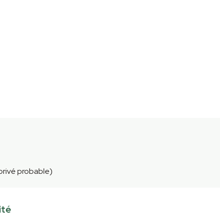
 privé probable)
ité