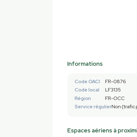
Informations
Code OACI
FR-0876
Code local
LF3135
Région
FR-OCC
Service régulier
Non (trafic
Espaces aériens à proxim