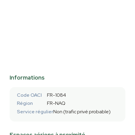
Informations
Code OACI
FR-1084
Région
FR-NAQ
Service régulier
Non (trafic privé probable)
Espaces aériens à proximité