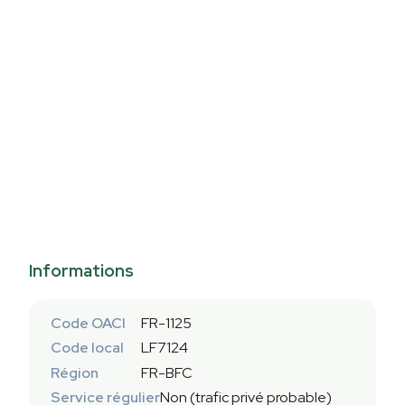
Informations
Code OACI
FR-1125
Code local
LF7124
Région
FR-BFC
Service régulier
Non (trafic privé probable)