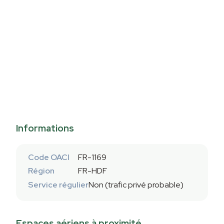
Informations
Code OACI
FR-1169
Région
FR-HDF
Service régulier
Non (trafic privé probable)
Espaces aériens à proximité