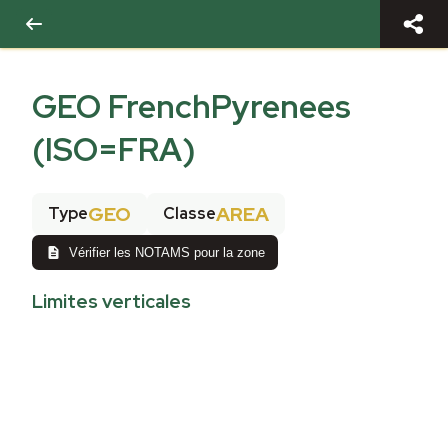
GEO FrenchPyrenees
(ISO=FRA)
GEO
AREA
Type
Classe
Vérifier les NOTAMS pour la zone
Limites verticales