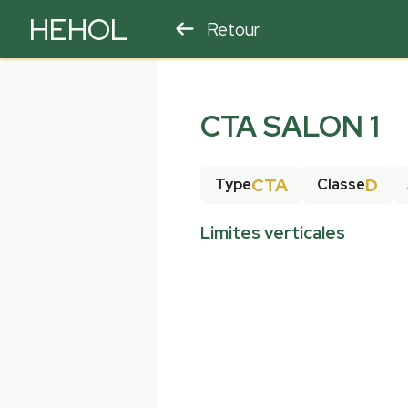
HEHOL
Retour
PARAPENTE
ULM
CTA SALON 1
CTA
D
Type
Classe
Limites verticales