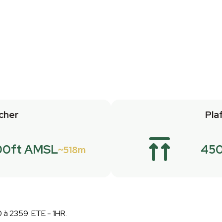
cher
Pla
00ft AMSL
45
518m
 à 2359. ETE - 1HR.