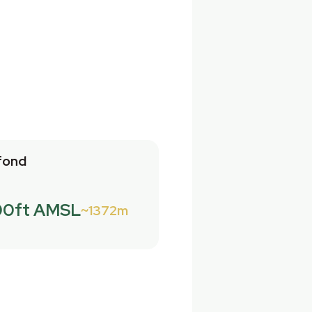
fond
00ft AMSL
1372m