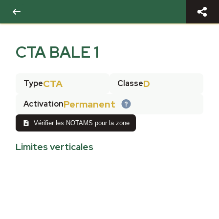
CTA BALE 1
CTA
D
Type
Classe
Permanent
Activation
Vérifier les NOTAMS pour la zone
Limites verticales