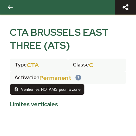
CTA BRUSSELS EAST
THREE (ATS)
CTA
C
Type
Classe
Permanent
Activation
Vérifier les NOTAMS pour la zone
Limites verticales