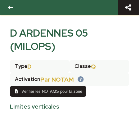
D ARDENNES 05
(MILOPS)
D
Q
Type
Classe
Par NOTAM
Activation
Vérifier les NOTAMS pour la zone
Limites verticales