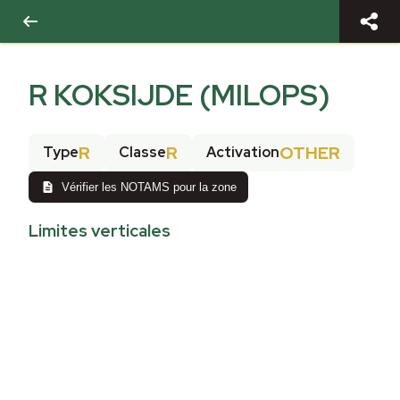
R KOKSIJDE (MILOPS)
R
R
OTHER
Type
Classe
Activation
Vérifier les NOTAMS pour la zone
Limites verticales