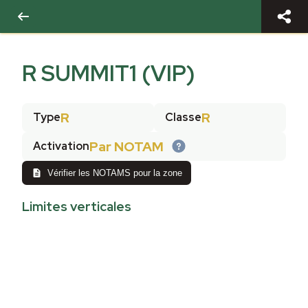
R SUMMIT1 (VIP)
R
R
Type
Classe
Par NOTAM
Activation
Vérifier les NOTAMS pour la zone
Limites verticales