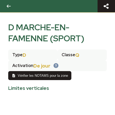
D MARCHE-EN-
FAMENNE (SPORT)
D
Q
Type
Classe
De jour
Activation
Vérifier les NOTAMS pour la zone
Limites verticales