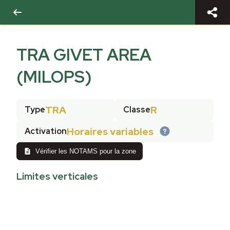
TRA GIVET AREA
(MILOPS)
TRA
R
Type
Classe
Horaires variables
Activation
Vérifier les NOTAMS pour la zone
Limites verticales