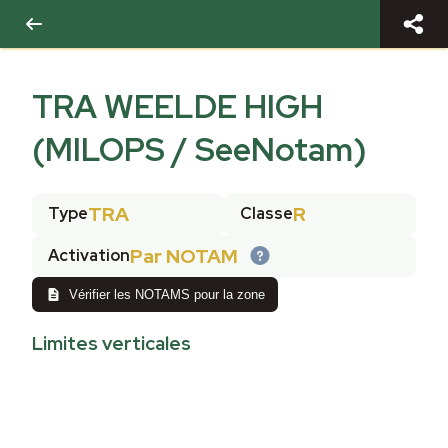
TRA WEELDE HIGH
(MILOPS / SeeNotam)
TRA
R
Type
Classe
Par NOTAM
Activation
Vérifier les NOTAMS pour la zone
Limites verticales