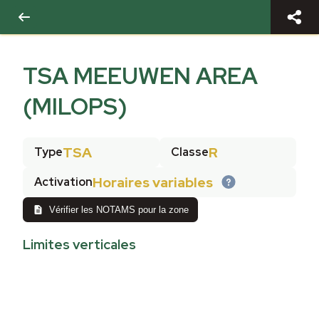
TSA MEEUWEN AREA
(MILOPS)
TSA
R
Type
Classe
Horaires variables
Activation
Vérifier les NOTAMS pour la zone
Limites verticales