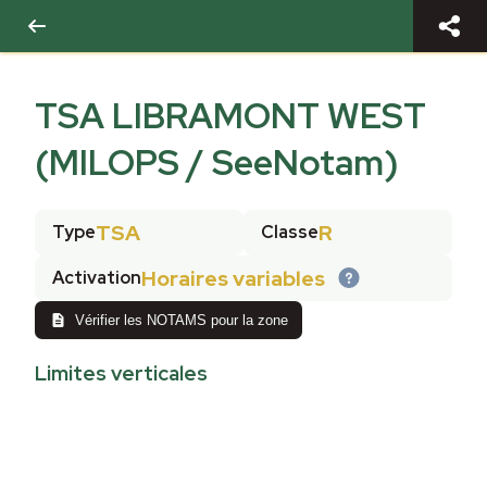
TSA LIBRAMONT WEST
(MILOPS / SeeNotam)
TSA
R
Type
Classe
Horaires variables
Activation
Vérifier les NOTAMS pour la zone
Limites verticales