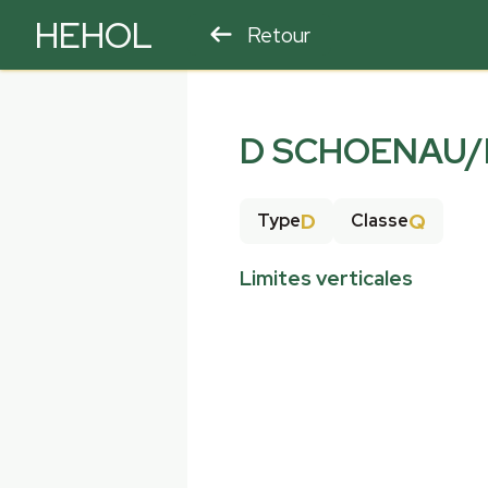
HEHOL
Retour
PARAPENTE
ULM
D SCHOENAU/
D
Q
Type
Classe
Limites verticales