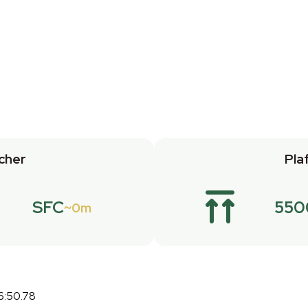
cher
Pla
SFC
550
0m
6:50.78