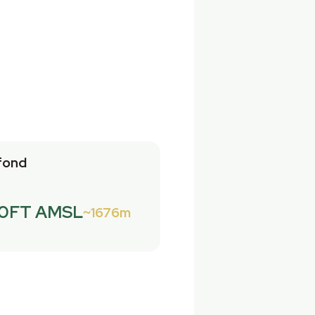
fond
0FT AMSL
1676m