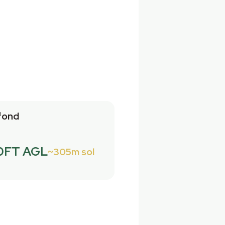
fond
0FT AGL
305m sol