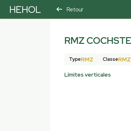
HEHOL
Retour
PARAPENTE
ULM
RMZ COCHST
RMZ
RMZ
Type
Classe
Limites verticales