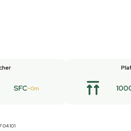
cher
Pla
SFC
100
0m
:04.101